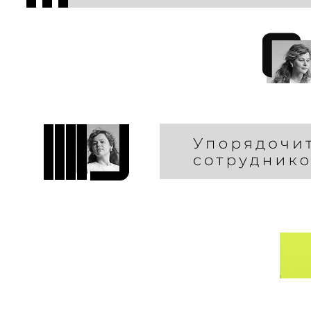
Мы не 
а найд
Мы
Мы н
а на