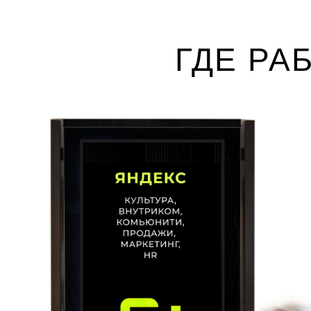
не нанимать новых сотр
а успешно работать с теми, 
ГДЕ РА