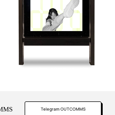
OMMS
Telegram OUTCOMMS
Ы?