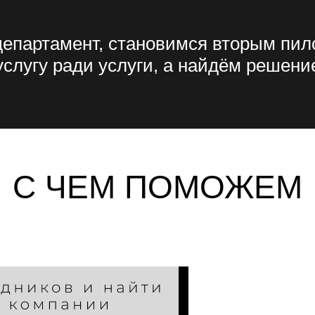
партамент, становимся вторым пило
слугу ради услуги, а найдём решени
ЫСТРОИМ КОРП.КУЛЬТУРУ, ОПЕРАЦИ
И КОММУНИКАЦИИ
С ЧЕМ ПОМОЖЕМ
С ЧЕМ ПОМОЖЕМ
 блуждающий департамент, становимс
С ЧЕМ ПОМОЖЕМ
вторым пилотом наших клиентов.