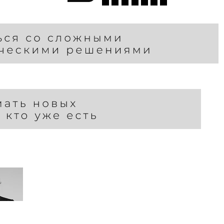
и,
ы.
 "Block Editor" to enter the edit mode.
layers, shapes and customize