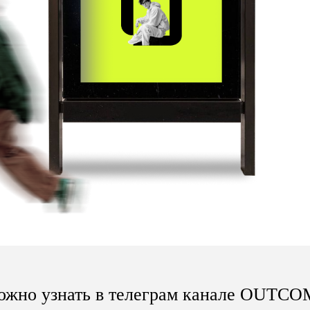
можно узнать в телеграм канале OUTC
ГДЕ РАБОТАЛИ НАШИ ЭКСПЕРТ