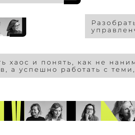
будем предлагать вам услугу ради услуг
ём решение, которое устранит проблем
 — блуждающий департамент, становимся
вторым пилотом наших клиентов.
е будем предлагать вам услугу ради услуги,
йдём решение, которое устранит проблемы.
Click
Use 